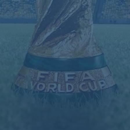
返回首页
收到独家内容和特别优惠。