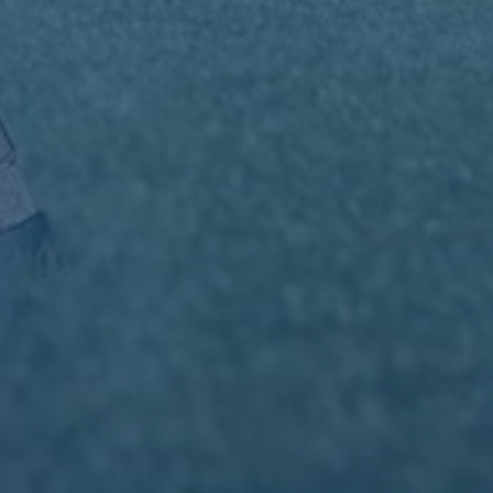
订阅我们的服务