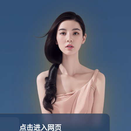
联-世界杯的团队
联系国际足联-世界杯
略