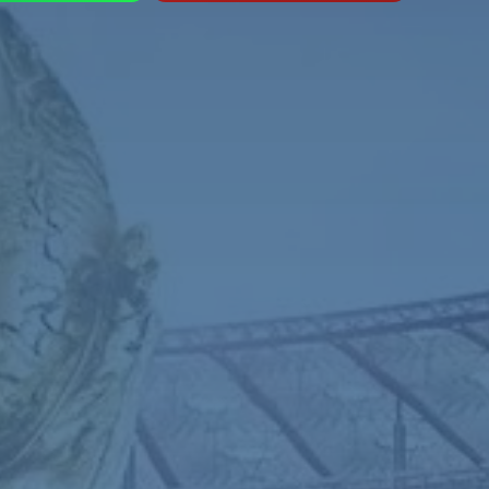
不仅意味着更广阔的地理覆盖，还带来了多元文化的融
大的自然风光，球迷们将体验到截然不同的观赛环境。
争更加激烈。这样的赛制调整让更多国家有机会参与，
扩军背景下成为黑马，创造令人难忘的经典瞬间。
验。例如，
VAR技术
的优化将使判罚更加精准，而5G技
”地感受比赛。无论是现场观赛还是线上直播，球迷都能
续发展理念。这不仅体现了赛事的社会责任感，也为球
。以下是几点实用建议：
，建议球迷提前了解赛程，选择重点关注的比赛城市。