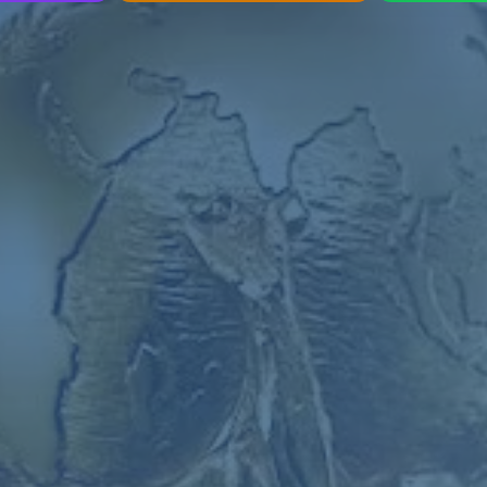
赛事亮点：三国联办的独特魅力
2026世界杯的最大亮点在于其独特的举办模式。
三国联办
合。从美国的现代化场馆到墨西哥的热情氛围，再到加拿
此外，本届世界杯将扩军至
48支球队
，比赛场次更多，竞
也为球迷带来了更多惊喜。尤其是那些传统弱队，可能在
技术革新：观赛体验再升级
2026世界杯预计将引入更多前沿科技，进一步提升观赛体
术的应用可能让球迷通过虚拟现实（VR）设备“身临其境
享受到更加沉浸式的体验。
值得一提的是，部分比赛场馆将采用环保设计，展现可持
迷提供了更加舒适的观赛环境。
观赛策略：如何规划您的世界杯之旅
为了不错过这场足球盛宴，制定合理的
观赛策略
至关重要
提前规划行程
：由于比赛将在三个国家多个城市举行