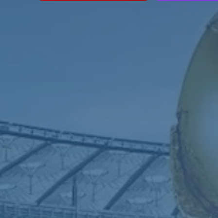
健康保险
汽车保险
房屋保险
人寿保险
旅行保险
商业保险
最新文章