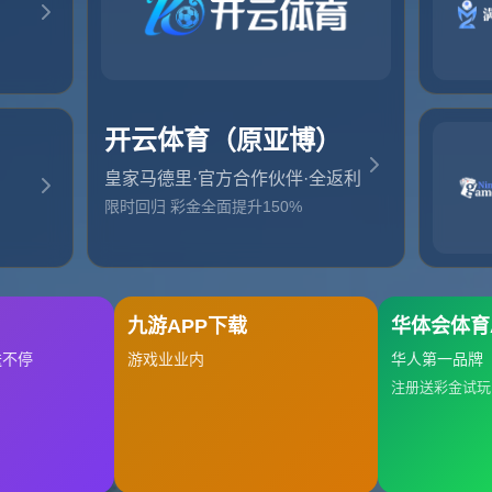
2026世界杯赛事亮点及观赛策略
引言：一场全球狂欢的足球盛宴即将开启
2026年世界杯作为足球界最受瞩目的赛事之一，将首次
育盛事，更是一次文化与激情的碰撞。无论是球场上的激
待。本文将为您详细解析
2026世界杯
的赛事亮点，并提供