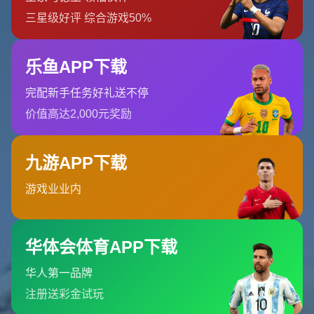
障。
快速反击的艺术：西班牙进攻的新亮点
传统的西班牙足球以“tiki-taka”风格著称，但在本届世界
杯中，罗德里为球队注入了一丝新的战术元素——快速反
击。他不仅能稳住中场，还能在抢断后第一时间发起进攻。
以对阵哥斯达黎加的比赛为例，罗德里在一次后场抢断后，
仅用两脚传球就将球送到前场，助攻队友完成破门。这样的
快速组织西班牙进攻
方式，既保留了传控精髓，又让对手防
不胜防，成为本届
世界杯赛事亮点之一。
案例分析：罗德里如何改变比赛走势
在与日本队的比赛中，西班牙队一度陷入被动，控球率虽
高，但进攻效率低下。然而，罗德里在下半场的调整令人印
象深刻。他主动回撤接球，通过精准的斜长传撕开日本队的
防线，直接导致了球队的扳平进球。
这一幕充分展现了罗德
里在快速组织西班牙进攻中的关键作用
。他的视野和决策能
力，不仅改变了比赛走势，也让球迷对西班牙队的淘汰赛表