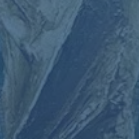
2026-08-
09T05:59:35+08:00
2026世界杯买球平台实时
最新网址推荐
2026-08-
08T05:59:34+08:00
如何找到世界杯直播入口
官方平台
2026-08-
07T05:59:37+08:00