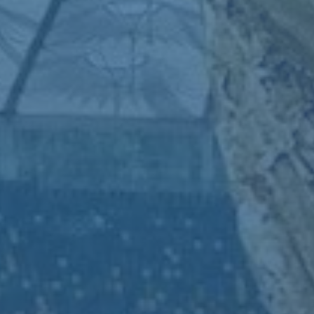
2026世界杯下注在线官方