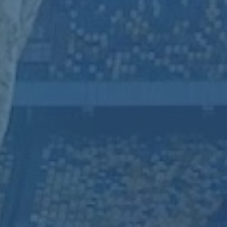
务运营和竞赛组织中的主导责任 同时保留足协在国家