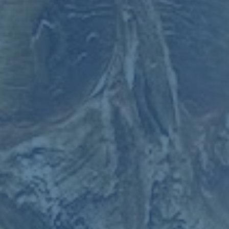
对长期在行政逻辑下运行的中国足球来说 真正把权力部分交
话语权
的重新分配 例如 联赛转播收入到底由谁谈判 谁来
是否可以由联盟提出更专业的测算模型 这些问题若没有一个
大谁说了算”的旧模式
3月份前要完成的绝不仅是一个机构牌子
从组织工程的角度看 “在3月份完成筹建”绝不等同于挂一
程 人员和运行规则
搭建清楚 首先是章程 这关系到联盟的
衡 如果章程模糊不清 或者刻意回避触及关键责任 未来所
专业人士 也要引入熟悉资本运作和品牌管理的职业经理人 