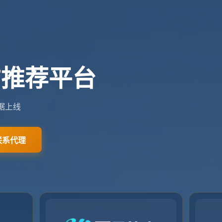
界杯
服务
单独服务
新闻中心
国际足
足
球
联
盟
需
在
3
月