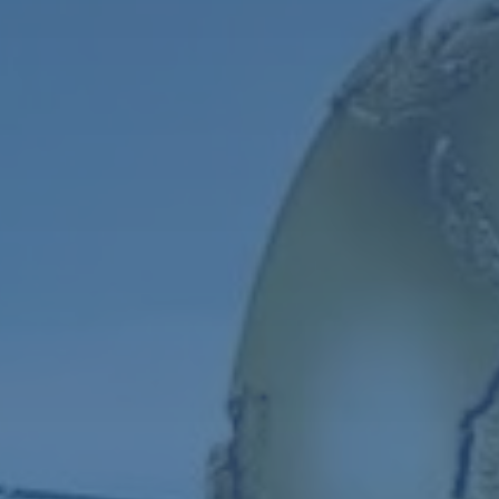
在线官方平台世界杯竞猜
攻略
2026-08-
05T05:59:39+08:00
如何轻松找到世界杯买球
高清入口地址指南
2026-08-
05T05:59:39+08:00
世界杯盘口最新地址全站
解析
2026-08-
04T05:59:40+08:00