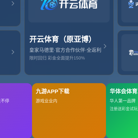
29分西亚卡姆27分止颓势
副班长崛起之夜 步行者力克鹈鹕的背后逻辑
当一支长期在东部处于“副班长”位置的球队，在聚光灯并不
的鹈鹕时，这不仅是一场普通的胜负更替，也是一场关于身
对决”形容这场比赛，一方是长期徘徊在季后赛边缘的步行
意义上的霸主，却在这场碰撞中打出了季后赛强度的对抗感