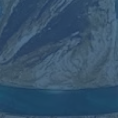
从比分看，119分的输出说明鹈鹕的进攻并不乏亮点，他
为难受。然而问题在于当比赛进入比拼执行力和耐心的阶
姆的协同防守不够坚决，协防与轮转存在明显迟疑，给了
在几次几乎看似要掀翻比分的节点上，始终差一个关键回
赋，但在这场“副班长对决”中，他们更像是那个尚未找到
足够专注。步行者的127分，是对他们专注度的一次冷静审
从案例看气质变化步行者如何用一场胜利改变叙事
回顾近几个赛季，不乏类似的“节点之战”案例。曾经的某
被认真研究的身份转变。此役步行者战胜鹈鹕，同样具备
低迷让舆论开始习惯性地以“又是那支不温不火的队伍”来
分配也需要通过一场场硬仗来验证。当胡夫和西亚卡姆在
中完成收割时，外界对步行者的认知就会出现微妙偏移不再