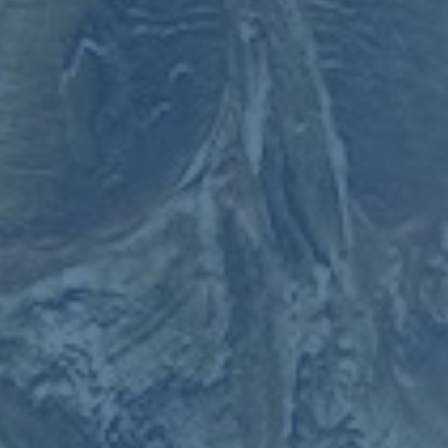
防守的犹豫，他敢于在中距离和三分线外果断出手，利用
个单一的得分点，而是在进攻中不断牵动防线，让队友获得
更在无形中改变了鹈鹕的防守重心，迫使对手在后半场不
变化，正是步行者摆脱“副班长”标签所需要的东西。
西亚卡姆27分止颓是心理关卡的突破