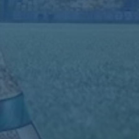
们在外线投射和反击转换中的表现一度让步行者防线极
段时，鹈鹕防守端的老毛病再次暴露。对胡夫与西亚卡
对方太多舒适的投篮机会。这种防守端的摇摆，让他们
合的防守成功。鹈鹕并不是没有球星，也不是没有天
自我定位的学生，既想要高分又不愿意在基本功上投入
判。
些中游球队，通过一两场关键胜利，完成了从被低估到
这种潜在的叙事价值。一方面，他们在此前一段时间的
看待步行者。内部磨合仍在继续，新旧核心之间的角色
这场比赛中同时打出高水平表现，并带队在逆风与拉锯
只是“东部副班长”，而是具有随时搅局能力的暗战强