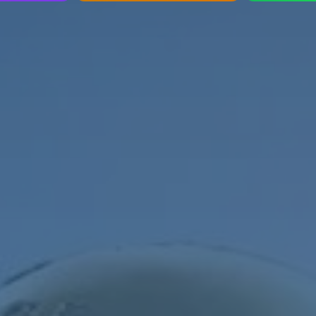
姆拿到27分，不只是数据上的堆砌，而是象征着一种集体