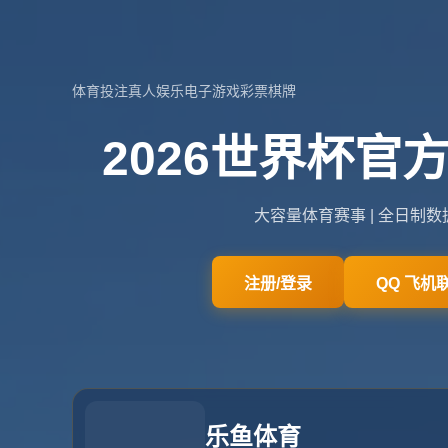
18219904871
admin@zhcn-sjblive.com
首页
关于国际足联-世
副
班
长
对
决
！
9
分
西
亚
卡
姆
2