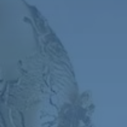
或者总在关键时刻差一口气的队伍。步行者和鹈鹕在过
键比赛中缺乏足够的稳定输出。正因如此，当两队在这
规赛。从节奏到对抗，再到轮换的调整，每一个细节都
此前经历了一波低迷，战绩和士气都在走下坡路，此役
是赛季节点上的一次心理修复和舆论反转。
很多人喜欢把高得分简单归结为“手感好”，但这场球从
自然产物。他在挡拆中的决策更为果断，面对鹈鹕外线