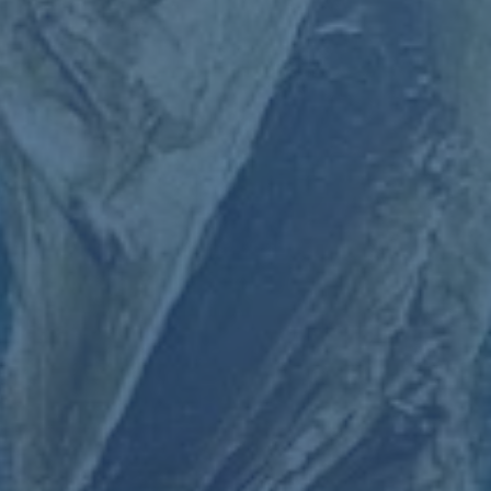
鹈鹕的反扑与隐忧防守端的短板被无限放大