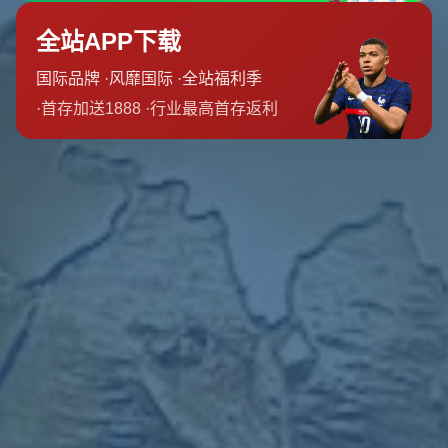
对于热爱塞内加尔足球的球迷来说，
赛事直播
是了解球队动
态的最佳方式。无论是非洲杯还是世界杯预选赛，塞内加尔
的比赛总是充满激情。通过直播平台，球迷不仅能见证球队
的战术执行，还能近距离感受球星们的临场表现。尤其是在
关键比赛中，塞内加尔往往会展现出令人惊叹的进攻火力，
直播镜头会捕捉到每一个进球、每一次精彩的配合。此外，
直播解说还能帮助观众更深入地理解
全攻全守体系
的细节，
增强观赛体验。
案例分析：2022非洲杯的战术亮点
以2022年非洲杯为例，塞内加尔在决赛中对阵埃及的比赛
堪称经典。面对拥有萨拉赫的强大对手，塞内加尔依靠
全攻
全守体系
成功限制了埃及的进攻，同时通过快速反击不断威
胁对手球门。马内在点球大战中的冷静表现更是成为比赛的
转折点。这场比赛通过
赛事直播
传遍全球，塞内加尔的战术
纪律和球员状态赢得了无数赞誉。这一案例充分说明，塞内