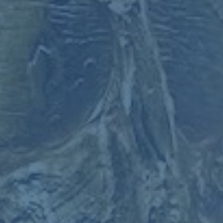
加尔足球的魅力不仅在于球星个人能力，更在于团队的整体
发挥。
总结核心：球星与战术的完美融合
塞内加尔足球的成功离不开球星们的优异状态和
全攻全守体
系
的巧妙运用。无论是马内的进攻威胁，还是库利巴利的防
守稳固，他们都为球队注入了强大的竞争力。而通过
赛事直
播
，球迷们可以随时随地感受到比赛的紧张与激情，深入了
解这支非洲劲旅的独特魅力。
本文关键词:
国际足联-世界杯